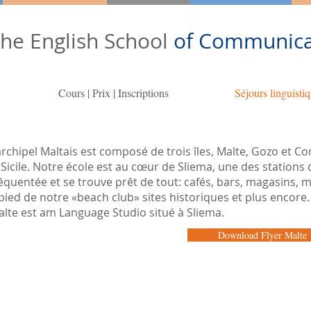
he English School
of Communica
Cours | Prix | Inscriptions
Séjours linguisti
archipel Maltais est composé de trois îles, Malte, Gozo et C
 Sicile. Notre école est au cœur de Sliema, une des stations
équentée et se trouve prêt de tout: cafés, bars, magasins, 
pied de notre «beach club» sites historiques et plus encore.
lte est am Language Studio situé à Sliema.
Download Flyer Malte