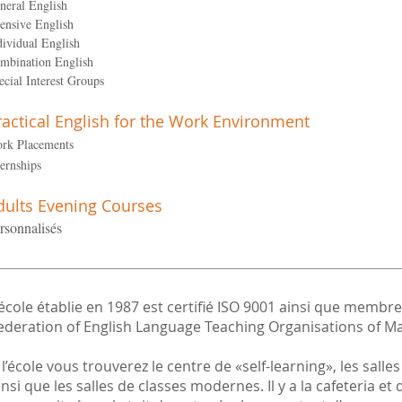
neral English
tensive English
dividual English
mbination English
ecial Interest Groups
ractical English for the Work Environment
rk Placements
ternships
dults Evening Courses
rsonnalisés
’école établie en 1987 est certifié ISO 9001 ainsi que memb
ederation of English Language Teaching Organisations of Ma
 l’école vous trouverez le centre de «self-learning», les salle
insi que les salles de classes modernes. Il y a la cafeteria et