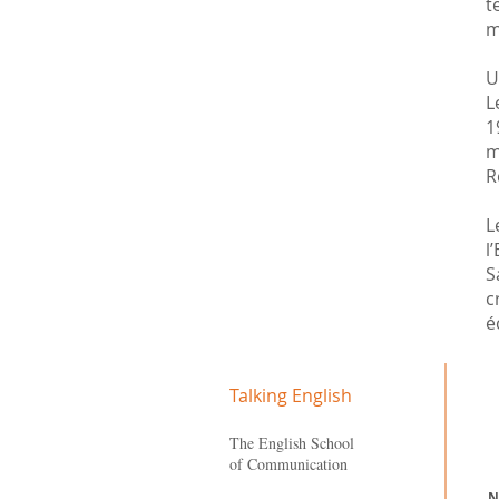
t
m
U
L
1
m
R
L
l
S
c
é
Talking English
The English School
of Communication