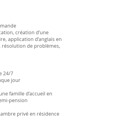
demande
ation, création d’une
e, application d’anglais en
s, résolution de problèmes,
.
e 24/7
aque jour
ne famille d’accueil en
emi-pension
ambre privé en résidence