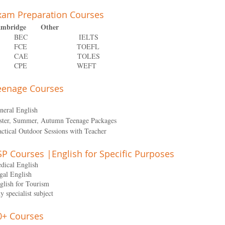
xam Preparation Courses
ambridge Other
BEC IELTS
FCE TOEFL
CAE TOLES
CPE WEFT
eenage Courses
neral English
ster, Summer, Autumn Teenage Packages
actical Outdoor Sessions with Teacher
SP Courses |English for Specific Purposes
dical English
gal English
glish for Tourism
y specialist subject
0+ Courses