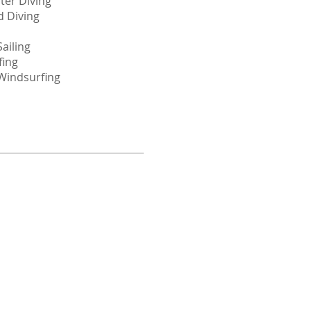
ter Diving
d Diving
ailing
fing
Windsurfing