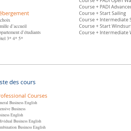
Course + PADI Open Wa
Course + PADI Advance
ébergement
Course + Start Sailing
Course + Intermediate S
choix
mille d’accueil
Course + Start Windsur
partement d’étudiants
Course + Intermediate 
tel 3* 4* 5*
iste des cours
rofessional Courses
neral Business English
tensive Business
siness English
dividual Business English
mbination Business English