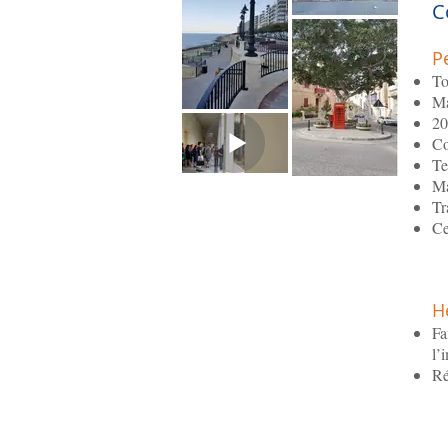
C
P
To
Ma
20
Co
Te
Ma
Tr
Ce
H
Fa
l’
Ré