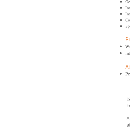
Ge
In
In
Co
Sp
P
Wo
In
A
Pe
L
F
A
a