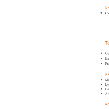
E
C
T
Ge
Ea
Pr
E
Me
Le
En
An
5