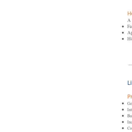
H
A 
Fa
Ap
Hô
L
P
Ge
In
Bu
In
Co