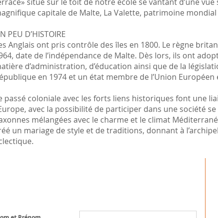
errace» situé sur le toit de notre école se vantant d’une vu
agnifique capitale de Malte, La Valette, patrimoine mondia
N PEU D’HISTOIRE
es Anglais ont pris contrôle des îles en 1800. Le règne brit
964, date de l’indépendance de Malte. Dès lors, ils ont ado
atière d’administration, d’éducation ainsi que de la législa
épublique en 1974 et un état membre de l’Union Européen 
e passé coloniale avec les forts liens historiques font une li
’Europe, avec la possibilité de participer dans une société se
axonnes mélangées avec le charme et le climat Méditerranée
réé un mariage de style et de traditions, donnant à l’archipe
clectique.
+
Testez votre niveau d'anglais