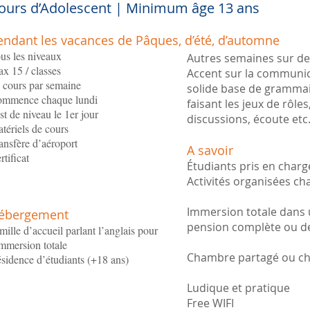
ours d’Adolescent | Minimum âge 13 ans
endant les vacances de Pâques, d’été, d’automne
us les niveaux
Autres semaines sur 
x 15 / classes
Accent sur la communic
 cours par semaine
solide base de grammair
mmence chaque lundi
faisant les jeux de rôle
st de niveau le 1er jour
discussions, écoute etc
tériels de cours
ansfère d’aéroport
A savoir
rtificat
Étudiants pris en charg
Activités organisées ch
Immersion totale dans u
ébergement
pension complète ou d
mille d’accueil parlant l’anglais pour
immersion totale
Chambre partagé ou ch
sidence d’étudiants (+18 ans)
Ludique et pratique
Free WIFI