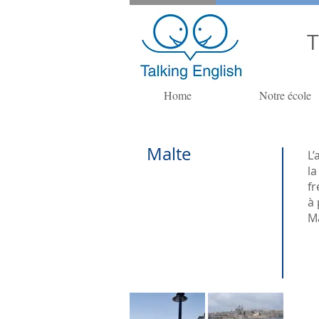
T
Home
Notre école
Malte
L’
la
fr
à 
Ma