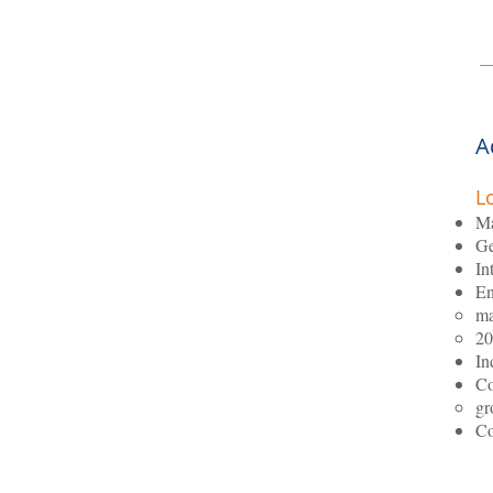
A
L
Ma
Ge
In
En
ma
20
In
Co
gr
Co