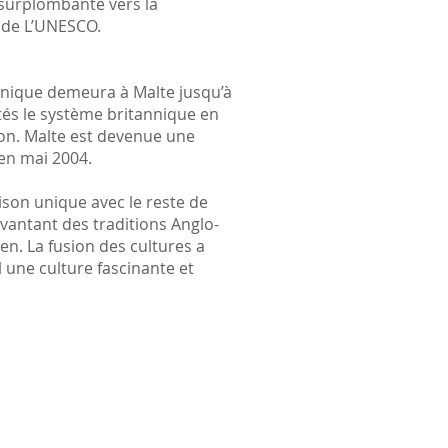
e surplombante vers la
l de L’UNESCO.
annique demeura à Malte jusqu’à
ptés le système britannique en
tion. Malte est devenue une
en mai 2004.
aison unique avec le reste de
 vantant des traditions Anglo-
n. La fusion des cultures a
l une culture fascinante et