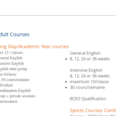
dult Courses
ong Stay/Academic Year courses
x 12 / classes
General English
neral English
8, 12, 24 or 36 weeks
tensive English
glish mini group
Intensive English
x 6/classe
8, 12, 24 or 36 weeks
-30 cours/semaine
maximum 10/classe
dividual
30 cours/semaine
mbination English
oup + private sessions
BCED Qualification
nversation
Sports Courses Comb