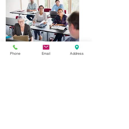
Formation continue
Phone
Email
Address
Pour enseignants d’anglais
Join us on:
+
Testez votre
niveau d'anglais